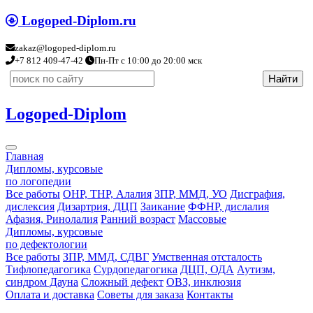
Logoped-Diplom.ru
zakaz@logoped-diplom.ru
+7 812 409-47-42
Пн-Пт с 10:00 до 20:00 мск
Logoped-Diplom
Главная
Дипломы, курсовые
по логопедии
Все работы
ОНР, ТНР, Алалия
ЗПР, ММД, УО
Дисграфия,
дислексия
Дизартрия, ДЦП
Заикание
ФФНР, дислалия
Афазия, Ринолалия
Ранний возраст
Массовые
Дипломы, курсовые
по дефектологии
Все работы
ЗПР, ММД, СДВГ
Умственная отсталость
Тифлопедагогика
Сурдопедагогика
ДЦП, ОДА
Аутизм,
синдром Дауна
Сложный дефект
ОВЗ, инклюзия
Оплата и доставка
Советы для заказа
Контакты