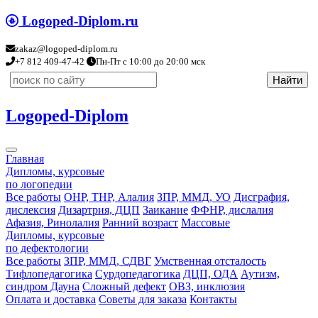
Logoped-Diplom.ru
zakaz@logoped-diplom.ru
+7 812 409-47-42
Пн-Пт с 10:00 до 20:00 мск
Logoped-Diplom
Главная
Дипломы, курсовые
по логопедии
Все работы
ОНР, ТНР, Алалия
ЗПР, ММД, УО
Дисграфия,
дислексия
Дизартрия, ДЦП
Заикание
ФФНР, дислалия
Афазия, Ринолалия
Ранний возраст
Массовые
Дипломы, курсовые
по дефектологии
Все работы
ЗПР, ММД, СДВГ
Умственная отсталость
Тифлопедагогика
Сурдопедагогика
ДЦП, ОДА
Аутизм,
синдром Дауна
Сложный дефект
ОВЗ, инклюзия
Оплата и доставка
Советы для заказа
Контакты