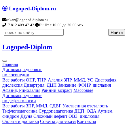
Logoped-Diplom.ru
zakaz@logoped-diplom.ru
+7 812 409-47-42
Пн-Пт с 10:00 до 20:00 мск
Logoped-Diplom
Главная
Дипломы, курсовые
по логопедии
Все работы
ОНР, ТНР, Алалия
ЗПР, ММД, УО
Дисграфия,
дислексия
Дизартрия, ДЦП
Заикание
ФФНР, дислалия
Афазия, Ринолалия
Ранний возраст
Массовые
Дипломы, курсовые
по дефектологии
Все работы
ЗПР, ММД, СДВГ
Умственная отсталость
Тифлопедагогика
Сурдопедагогика
ДЦП, ОДА
Аутизм,
синдром Дауна
Сложный дефект
ОВЗ, инклюзия
Оплата и доставка
Советы для заказа
Контакты