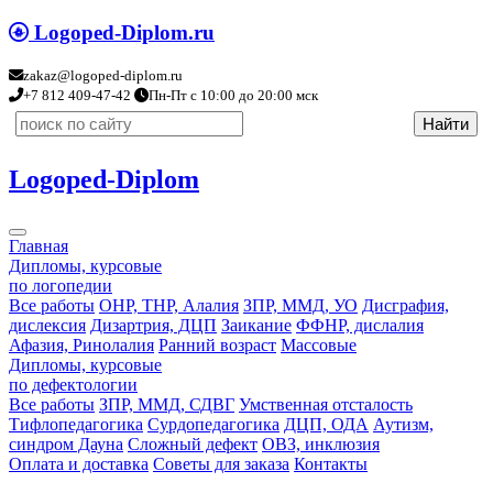
Logoped-Diplom.ru
zakaz@logoped-diplom.ru
+7 812 409-47-42
Пн-Пт с 10:00 до 20:00 мск
Logoped-Diplom
Главная
Дипломы, курсовые
по логопедии
Все работы
ОНР, ТНР, Алалия
ЗПР, ММД, УО
Дисграфия,
дислексия
Дизартрия, ДЦП
Заикание
ФФНР, дислалия
Афазия, Ринолалия
Ранний возраст
Массовые
Дипломы, курсовые
по дефектологии
Все работы
ЗПР, ММД, СДВГ
Умственная отсталость
Тифлопедагогика
Сурдопедагогика
ДЦП, ОДА
Аутизм,
синдром Дауна
Сложный дефект
ОВЗ, инклюзия
Оплата и доставка
Советы для заказа
Контакты