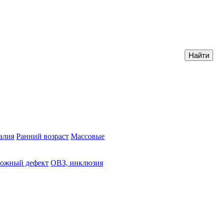
алия
Ранний возраст
Массовые
ожный дефект
ОВЗ, инклюзия