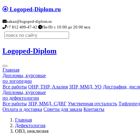
Logoped-Diplom.ru
zakaz@logoped-diplom.ru
+7 812 409-47-42
Пн-Пт с 10:00 до 20:00 мск
Logoped-Diplom
Главная
Дипломы, курсовые
по логопедии
Все работы
ОНР, ТНР, Алалия
ЗПР, ММД, УО
Дисграфия, дисл
Дипломы, курсовые
по дефектологии
Все работы
ЗПР, ММД, СДВГ
Умственная отсталость
Тифлопед
Оплата и доставка
Советы для заказа
Контакты
Главная
Дефектология
ОВЗ, инклюзия