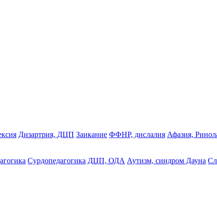
ексия
Дизартрия, ДЦП
Заикание
ФФНР, дислалия
Афазия, Ринол
агогика
Сурдопедагогика
ДЦП, ОДА
Аутизм, синдром Дауна
Сл